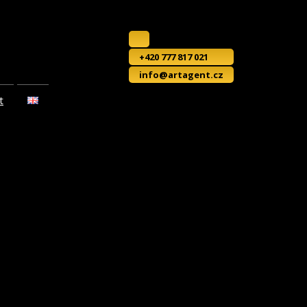
+420 777 817 021
info@artagent.cz
t