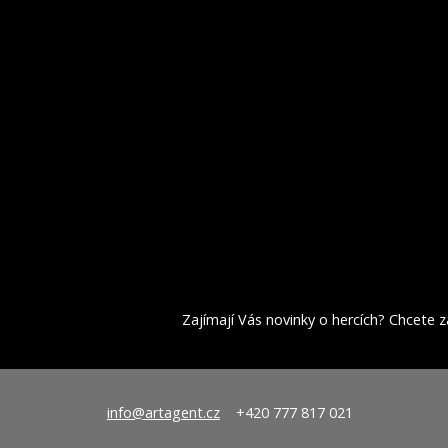
Zajímají Vás novinky o hercích? Chcete za
info@artagent.cz
+420 777 817 021