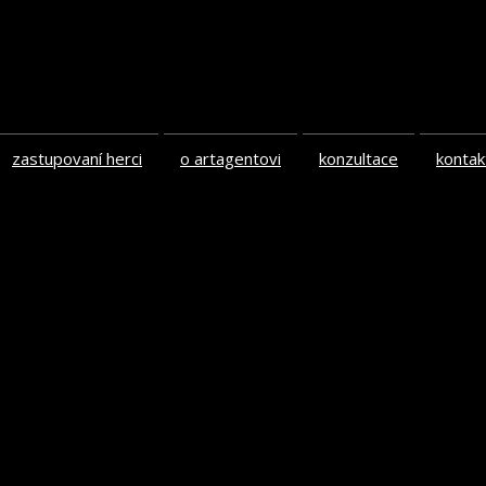
zastupovaní herci
o artagentovi
konzultace
kontak