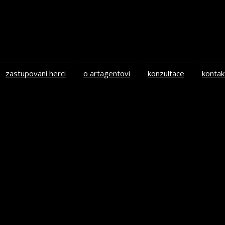
zastupovaní herci
o artagentovi
konzultace
kontak