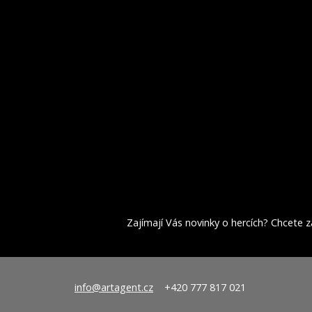
Zajímají Vás novinky o hercích? Chcete za
info@artagent.cz
+420 777 817 021