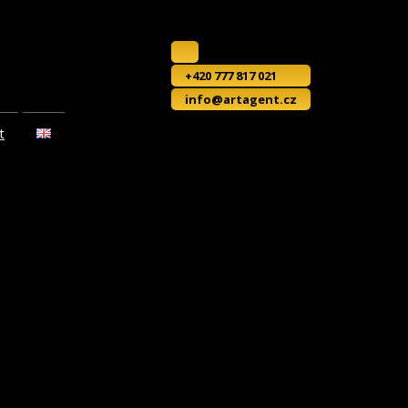
+420 777 817 021
info@artagent.cz
t