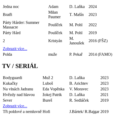
Jedna noc
Adam
D. Laňka
2024
Milan
Bratři
T. Mašín
2023
Paumer
Párty Hárder: Summer
Poulíček
M. Pohl
2022
Massacre
Párty Hárd
Poulíček
M. Pohl
2019
M.
2
Kristyán
2016
(FŠZ)
Janoušek
Zobrazit více...
Polda
muže
P. Pekař
2014
(FAMO)
TV / SERIÁL
Bodyguardi
Muž 2
D. Laňka
2023
Kukačky
Luboš
B. Arichtev
2023
Na vlnách Jadranu
Eda Vopěnka
V. Moravec
2023
Hvězdy nad hlavou
žokej Patrik
D. Laňka
2021
Sever
Bureš
R. Sedláček
2019
Zobrazit více...
Tři poldové a nemluvně
Hofi
J.Bártek/ R.Bajgar
2019