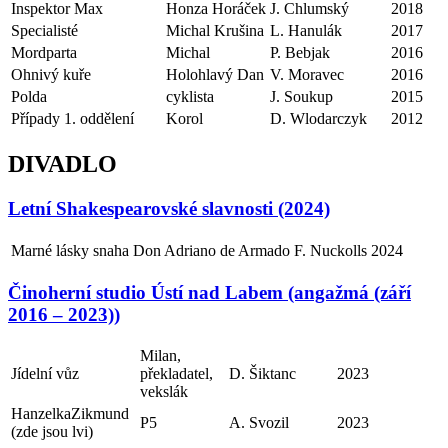
Inspektor Max
Honza Horáček
J. Chlumský
2018
Specialisté
Michal Krušina
L. Hanulák
2017
Mordparta
Michal
P. Bebjak
2016
Ohnivý kuře
Holohlavý Dan
V. Moravec
2016
Polda
cyklista
J. Soukup
2015
Případy 1. oddělení
Korol
D. Wlodarczyk
2012
DIVADLO
Letní Shakespearovské slavnosti (2024)
Marné lásky snaha
Don Adriano de Armado
F. Nuckolls
2024
Činoherní studio Ústí nad Labem (angažmá (září
2016 – 2023))
Milan,
Jídelní vůz
překladatel,
D. Šiktanc
2023
vekslák
HanzelkaZikmund
P5
A. Svozil
2023
(zde jsou lvi)