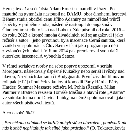
Herec, textař a scénárista Adam Ernest se narodil v Praze. Po
maturitě na gymnáziu nastoupil na DAMU, obor činoherní herectví.
Během studia obdržel cenu Jiřího Adamíry za mimořádné tvůrčí
úspěchy v průběhu studia, následně nastoupil do angažmá v
Činoherním studiu v Ústí nad Labem. Zde působil od roku 2016 –
do roku 2023 a kromě mnoha divadelních rolí se angažoval i jako
režisér a autor – jeho prvotinou byla inscenace Černá sanitka, která
vznikla ve spolupráci s Člověkem v tísni jako program pro děti
z vyloučených lokalit. V říjnu 2024 pak premieroval svou další
autorskou inscenaci A vybuchla Setuza.
V rámci seriálové tvorby na sebe poprvé upozornil v seriálu
Mordparta, následovaly úspěšné Kukačky nebo seriál Hvězdy nad
hlavou, Na vlnách Jadranu či Bodyguardi. První zásadní filmovou
rolí pak je Pája Poulíček v kultovní komedii Párty Hárd a Párty
Hárder: Summer Massacre režiséra M. Pohla (Řezník), Milan
Paumer v Bratrech režiséra Tomáše Mašína a hlavní role „Adama“
ve snímku Jedna noc Davida Laňky, na němž spolupracoval i jako
autor všech písňových textů.
A co o sobě říká?
„
Pro někoho odnikud se každý pohyb stává návratem, poněvadž nic
nás k sobě nepřitahuje tak silně jako prázdno.
“ (O. Tokarczuková)