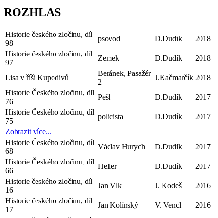
ROZHLAS
Historie českého zločinu, díl
psovod
D.Dudík
2018
98
Historie českého zločinu, díl
Zemek
D.Dudík
2018
97
Beránek, Pasažér
Lisa v říši Kupodivů
J.Kačmarčík
2018
2
Historie Českého zločinu, díl
Pešl
D.Dudík
2017
76
Historie Českého zločinu, díl
policista
D.Dudík
2017
75
Zobrazit více...
Historie Českého zločinu, díl
Václav Hurych
D.Dudík
2017
68
Historie Českého zločinu, díl
Heller
D.Dudík
2017
66
Historie českého zločinu, díl
Jan Vlk
J. Kodeš
2016
16
Historie českého zločinu, díl
Jan Kolínský
V. Vencl
2016
17