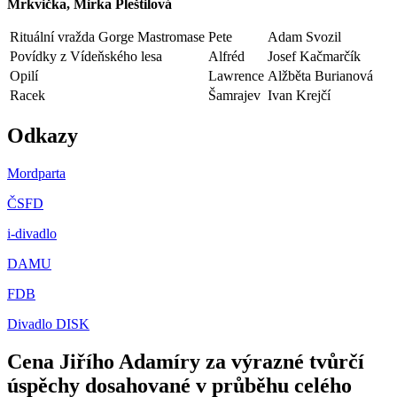
Mrkvička, Mirka Pleštilová
Rituální vražda Gorge Mastromase
Pete
Adam Svozil
Povídky z Vídeňského lesa
Alfréd
Josef Kačmarčík
Opilí
Lawrence
Alžběta Burianová
Racek
Šamrajev
Ivan Krejčí
Odkazy
Mordparta
ČSFD
i-divadlo
DAMU
FDB
Divadlo DISK
Cena Jiřího Adamíry za výrazné tvůrčí
úspěchy dosahované v průběhu celého