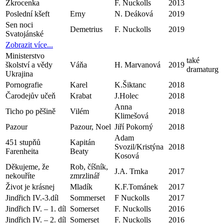
Zkrocenka
F. Nuckolls
2013
Poslední kšeft
Erny
N. Deáková
2019
Sen noci
Demetrius
F. Nuckolls
2019
Svatojánské
Zobrazit více...
Ministerstvo
také
školství a vědy
Váňa
H. Marvanová
2019
dramaturg
Ukrajina
Pornografie
Karel
K.Šiktanc
2018
Čarodejův učeň
Krabat
J.Holec
2018
Anna
Ticho po pěšině
Vilém
2018
Klimešová
Pazour
Pazour, Noel
Jiří Pokorný
2018
Adam
451 stupňů
Kapitán
Svozil/Kristýna
2018
Farenheita
Beaty
Kosová
Děkujeme, že
Rob, číšník,
J.A. Trnka
2017
nekouříte
zmrzlinář
Život je krásnej
Mladík
K.F.Tománek
2017
Jindřich IV.-3.díl
Sommerset
F Nuckolls
2017
Jindřich IV. – 1. díl
Somerset
F. Nuckolls
2016
Jindřich IV. – 2. díl
Somerset
F. Nuckolls
2016