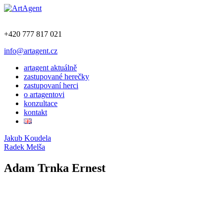
+420 777 817 021
info@artagent.cz
artagent aktuálně
zastupované herečky
zastupovaní herci
o artagentovi
konzultace
kontakt
Jakub Koudela
Radek Melša
Adam Trnka Ernest