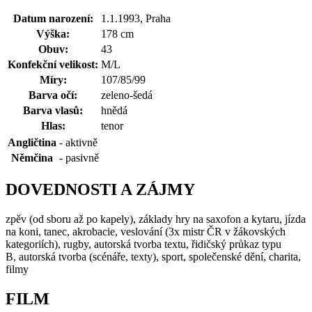
Datum narození:
1.1.1993, Praha
Výška:
178 cm
Obuv:
43
Konfekční velikost:
M/L
Míry:
107/85/99
Barva očí:
zeleno-šedá
Barva vlasů:
hnědá
Hlas:
tenor
Angličtina
-
aktivně
Němčina
-
pasivně
DOVEDNOSTI A ZÁJMY
zpěv (od sboru až po kapely), základy hry na saxofon a kytaru, jízda
na koni, tanec, akrobacie, veslování (3x mistr ČR v žákovských
kategoriích), rugby, autorská tvorba textu, řidičský průkaz typu
B, autorská tvorba (scénáře, texty), sport, společenské dění, charita,
filmy
FILM