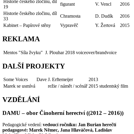
Historie českého zločinu, díl
figurant
V. Vencl
2016
19
Historie českého zločinu, díl
Chramosta
D. Dudík
2016
33
Kabinet – Papírové stěny
Vypravěč
Y. Žertová
2015
REKLAMA
Mentos "Síla žvyku"
J. Plouhar
2018
voiceover/brandvoice
DALŠÍ PROJEKTY
Some Voices
Dave
J. Erftemeijer
2013
Marek se usmívá
režie / námět / scénář
2015
studentský film
VZDĚLÁNÍ
DAMU – obor Činoherní herectví ((2012 – 2016))
Pedagogické vedení:
vedoucí ročníku: Jan Burian herečtí
pedagogové: Marek Němec, Jana Hlaváčová, Ladislav