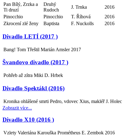
Pan Bílý, Zrzka a
Druhý
J. Trnka
2016
Ti druzí
Rudoch
Pinocchio
Pinocchio
T. Říhová
2016
Zkrocení zlé ženy
Baptista
F. Nuckolls
2016
Divadlo LETÍ (2017 )
Bang!
Tom Třeštil
Marián Amsler
2017
Švandovo divadlo (2017 )
Pohřeb až zítra
Miki
D. Hrbek
Divadlo Spektákl (2016)
Kronika ohlášené smrti
Pedro, vdovec Xius, makléř
J. Holec
Zobrazit více...
Divadlo X10 (2016 )
Vzlety Valeriána Karouška
Prométheus
E. Zembok
2016