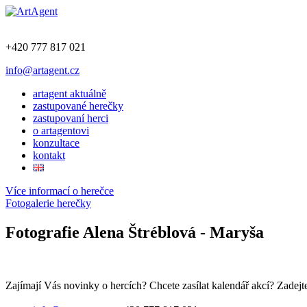
+420 777 817 021
info@artagent.cz
artagent aktuálně
zastupované herečky
zastupovaní herci
o artagentovi
konzultace
kontakt
Více informací o herečce
Fotogalerie herečky
Fotografie Alena Štréblová - Maryša
Zajímají Vás novinky o hercích? Chcete zasílat kalendář akcí? Zadejte