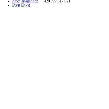
info@artagent.cz
+420 777 817 021