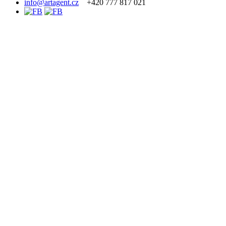
info@artagent.cz
+420 777 817 021