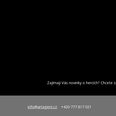
Zajímají Vás novinky o hercích? Chcete za
info@artagent.cz
+420 777 817 021