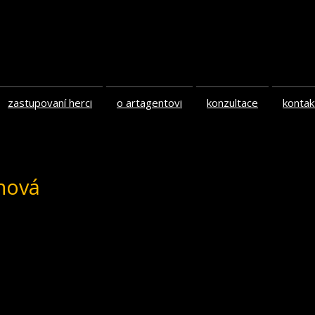
zastupovaní herci
o artagentovi
konzultace
kontak
ánová