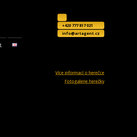
+420 777 817 021
info@artagent.cz
t
Více informací o herečce
Fotogalerie herečky