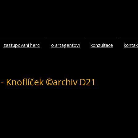
zastupovaní herci
o artagentovi
konzultace
kontak
 - Knoflíček ©archiv D21