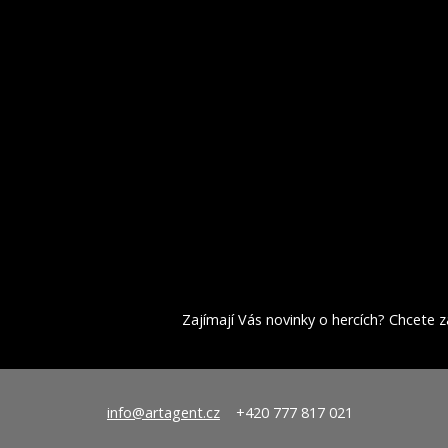
Zajímají Vás novinky o hercích? Chcete za
info@artagent.cz
+420 777 817 021