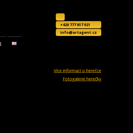
+420 777 817 021
info@artagent.cz
t
Více informací o herečce
Fotogalerie herečky