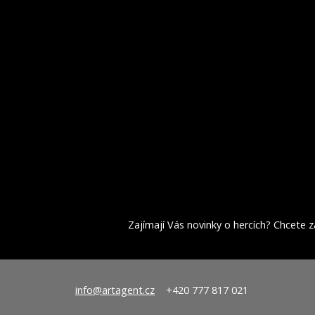
Zajímají Vás novinky o hercích? Chcete za
info@artagent.cz
+420 777 817 021