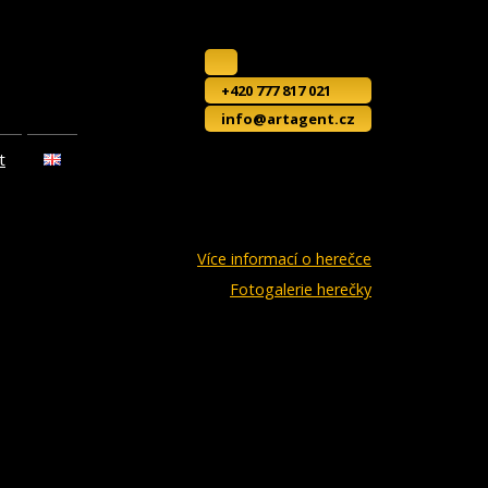
+420 777 817 021
info@artagent.cz
t
Více informací o herečce
Fotogalerie herečky