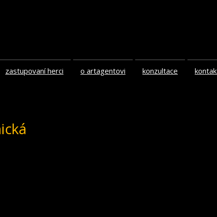
zastupovaní herci
o artagentovi
konzultace
kontak
ická