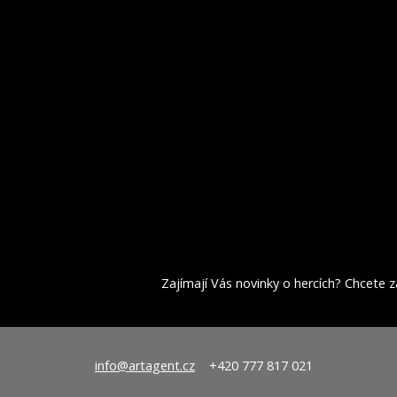
Zajímají Vás novinky o hercích? Chcete za
info@artagent.cz
+420 777 817 021