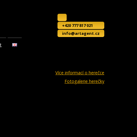
+420 777 817 021
info@artagent.cz
t
Více informací o herečce
Fotogalerie herečky