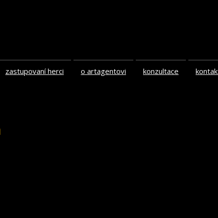
zastupovaní herci
o artagentovi
konzultace
kontak
á