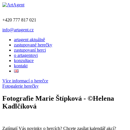
+420 777 817 021
info@artagent.cz
artagent aktuálně
zastupované herečky
zastupovaní herci
o artagentovi
konzultace
kontakt
Více informací o herečce
Fotogalerie herečky
Fotografie Marie Štípková - ©Helena
Kadlčíková
Zajímají Vás novinky o hercích? Chcete zasílat kalendář akcí?