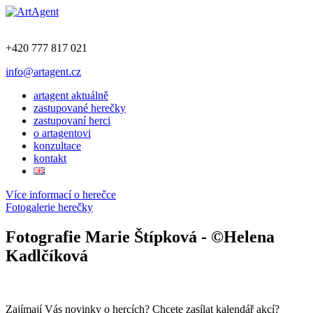
+420 777 817 021
info@artagent.cz
artagent aktuálně
zastupované herečky
zastupovaní herci
o artagentovi
konzultace
kontakt
Více informací o herečce
Fotogalerie herečky
Fotografie Marie Štípková - ©Helena
Kadlčíková
Zajímají Vás novinky o hercích? Chcete zasílat kalendář akcí?