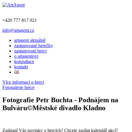
+420 777 817 021
info@artagent.cz
artagent aktuálně
zastupované herečky
zastupovaní herci
o artagentovi
konzultace
kontakt
Více informací o herci
Fotogalerie herce
Fotografie Petr Buchta - Podnájem na
Bulváru©Městské divadlo Kladno
Zajímají Vás novinky o hercích? Chcete zasílat kalendář akcí?