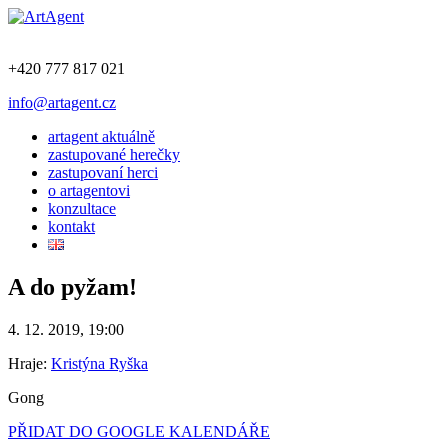
+420 777 817 021
info@artagent.cz
artagent aktuálně
zastupované herečky
zastupovaní herci
o artagentovi
konzultace
kontakt
A do pyžam!
4. 12. 2019, 19:00
Hraje:
Kristýna Ryška
Gong
PŘIDAT DO GOOGLE KALENDÁŘE