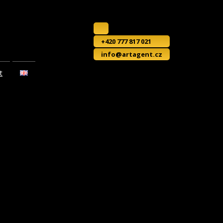
+420 777 817 021
info@artagent.cz
t