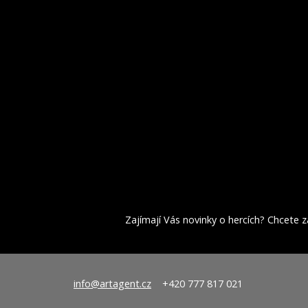
Zajímají Vás novinky o hercích? Chcete za
info@artagent.cz
+420 777 817 021