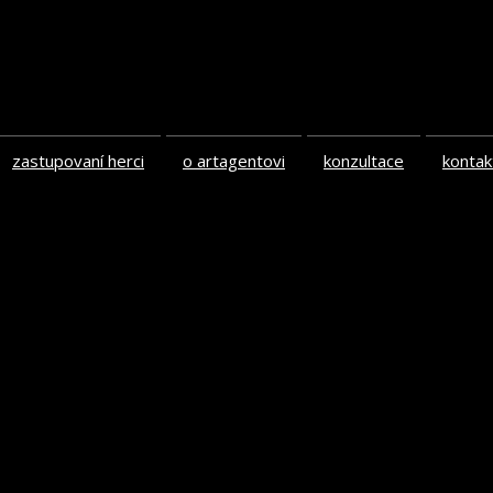
zastupovaní herci
o artagentovi
konzultace
kontak