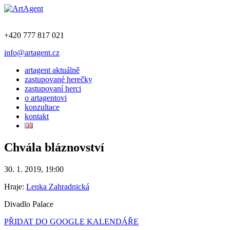
+420 777 817 021
info@artagent.cz
artagent aktuálně
zastupované herečky
zastupovaní herci
o artagentovi
konzultace
kontakt
Chvála bláznovství
30. 1. 2019, 19:00
Hraje:
Lenka Zahradnická
Divadlo Palace
PŘIDAT DO GOOGLE KALENDÁŘE