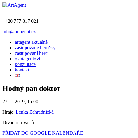
+420 777 817 021
info@artagent.cz
artagent aktuálně
zastupované herečky
zastupovaní herci
o artagentovi
konzultace
kontakt
Hodný pan doktor
27. 1. 2019, 16:00
Hraje:
Lenka Zahradnická
Divadlo u Valšů
PŘIDAT DO GOOGLE KALENDÁŘE