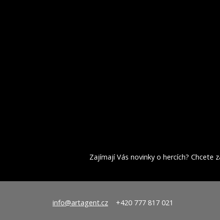
Zajímají Vás novinky o hercích? Chcete za
info@artagent.cz
+420 777 817 021