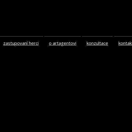
zastupovaní herci
o artagentovi
konzultace
kontak