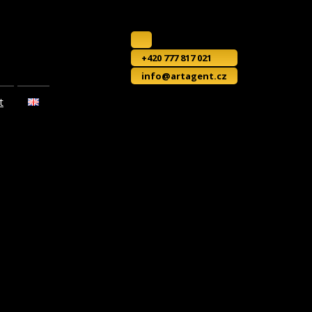
+420 777 817 021
info@artagent.cz
t