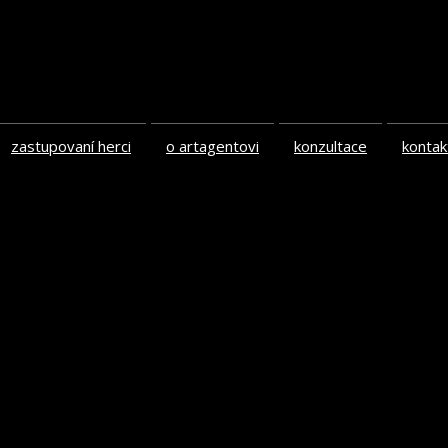
zastupovaní herci
o artagentovi
konzultace
kontak