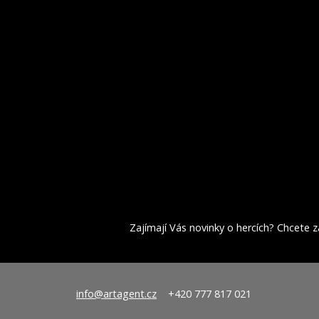
Zajímají Vás novinky o hercích? Chcete za
info@artagent.cz
+420 777 817 021