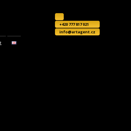
+420 777 817 021
info@artagent.cz
t