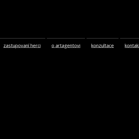
zastupovaní herci
o artagentovi
konzultace
kontak