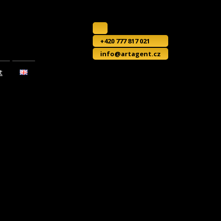
+420 777 817 021
info@artagent.cz
t