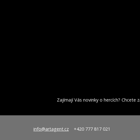
Zajímají Vás novinky o hercích? Chcete za
info@artagent.cz
+420 777 817 021