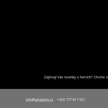
Zajímají Vás novinky o hercích? Chcete za
info@artagent.cz
+420 777 817 021