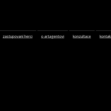
zastupovaní herci
o artagentovi
konzultace
kontak