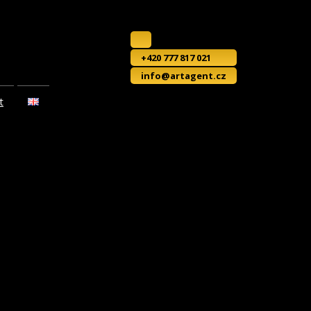
+420 777 817 021
info@artagent.cz
t