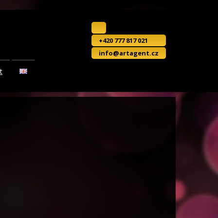
+420 777 817 021
info@artagent.cz
t