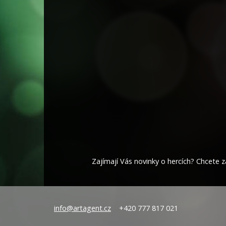
Zajímají Vás novinky o hercích? Chcete za
info@artagent.cz
+420 777 817 021