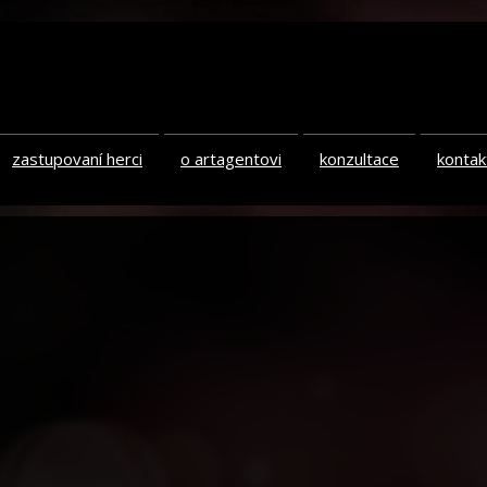
zastupovaní herci
o artagentovi
konzultace
kontak