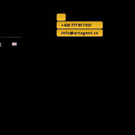
+420 777 817 021
info@artagent.cz
t