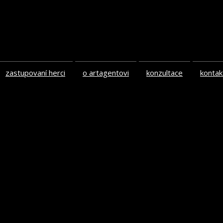
zastupovaní herci
o artagentovi
konzultace
kontak