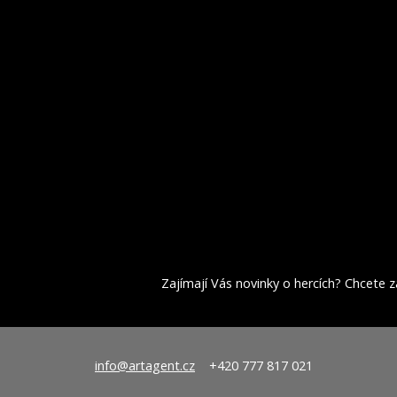
Zajímají Vás novinky o hercích? Chcete za
info@artagent.cz
+420 777 817 021