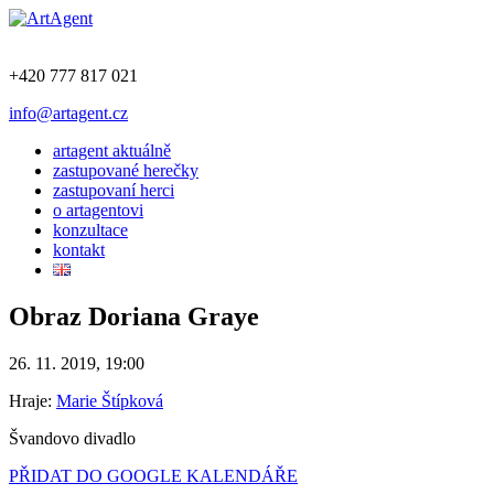
+420 777 817 021
info@artagent.cz
artagent aktuálně
zastupované herečky
zastupovaní herci
o artagentovi
konzultace
kontakt
Obraz Doriana Graye
26. 11. 2019, 19:00
Hraje:
Marie Štípková
Švandovo divadlo
PŘIDAT DO GOOGLE KALENDÁŘE