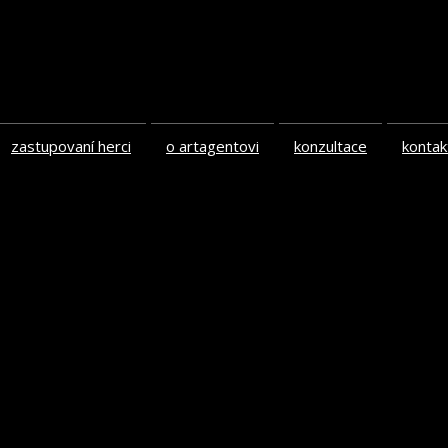
zastupovaní herci
o artagentovi
konzultace
kontak