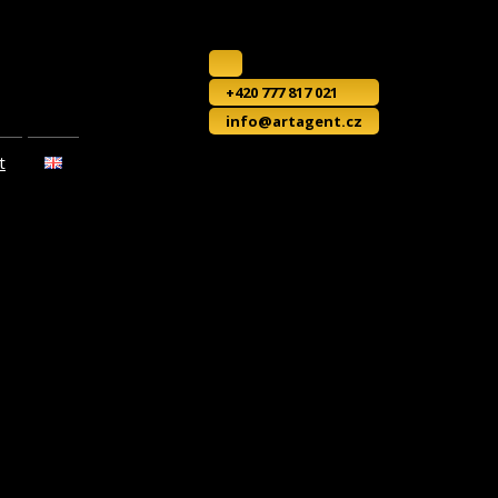
+420 777 817 021
info@artagent.cz
t