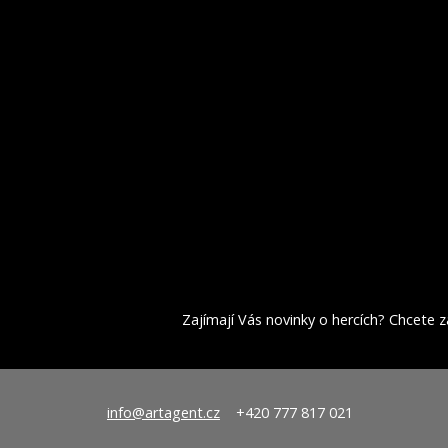
Zajímají Vás novinky o hercích? Chcete za
info@artagent.cz
+420 777 817 021