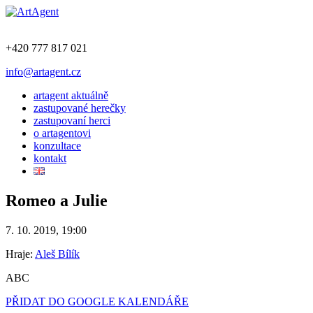
+420 777 817 021
info@artagent.cz
artagent aktuálně
zastupované herečky
zastupovaní herci
o artagentovi
konzultace
kontakt
Romeo a Julie
7. 10. 2019, 19:00
Hraje:
Aleš Bílík
ABC
PŘIDAT DO GOOGLE KALENDÁŘE