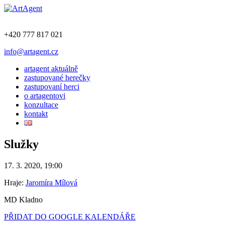
+420 777 817 021
info@artagent.cz
artagent aktuálně
zastupované herečky
zastupovaní herci
o artagentovi
konzultace
kontakt
Služky
17. 3. 2020, 19:00
Hraje:
Jaromíra Mílová
MD Kladno
PŘIDAT DO GOOGLE KALENDÁŘE