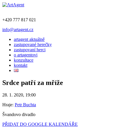
+420 777 817 021
info@artagent.cz
artagent aktuálně
zastupované herečky
zastupovaní herci
o artagentovi
konzultace
kontakt
Srdce patří za mříže
28. 1. 2020, 19:00
Hraje:
Petr Buchta
Švandovo divadlo
PŘIDAT DO GOOGLE KALENDÁŘE