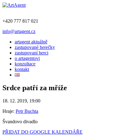
+420 777 817 021
info@artagent.cz
artagent aktuálně
zastupované herečky
zastupovaní herci
o artagentovi
konzultace
kontakt
Srdce patří za mříže
18. 12. 2019, 19:00
Hraje:
Petr Buchta
Švandovo divadlo
PŘIDAT DO GOOGLE KALENDÁŘE