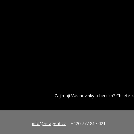
Zajímají Vás novinky o hercích? Chcete za
info@artagent.cz
+420 777 817 021