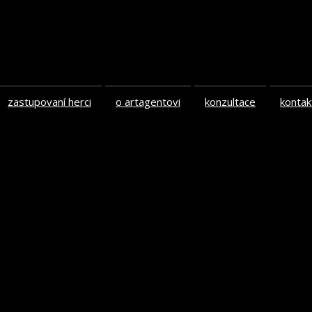
zastupovaní herci
o artagentovi
konzultace
kontak