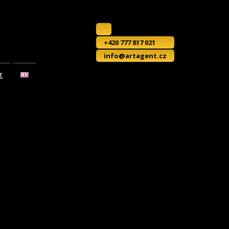
+420 777 817 021
info@artagent.cz
t