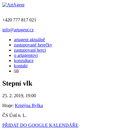
+420 777 817 021
info@artagent.cz
artagent aktuálně
zastupované herečky
zastupovaní herci
o artagentovi
konzultace
kontakt
Stepní vlk
25. 2. 2019, 19:00
Hraje:
Kristýna Ryška
ČS Ústí n. L.
PŘIDAT DO GOOGLE KALENDÁŘE