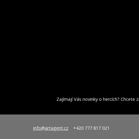
Zajímají Vás novinky o hercích? Chcete za
info@artagent.cz
+420 777 817 021