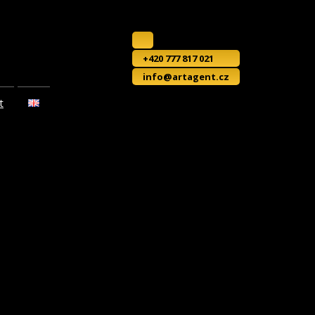
+420 777 817 021
info@artagent.cz
t