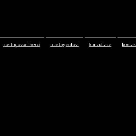
zastupovaní herci
o artagentovi
konzultace
kontak