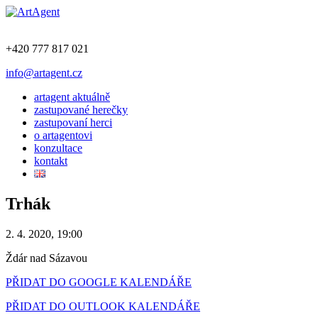
+420 777 817 021
info@artagent.cz
artagent aktuálně
zastupované herečky
zastupovaní herci
o artagentovi
konzultace
kontakt
Trhák
2. 4. 2020, 19:00
Ždár nad Sázavou
PŘIDAT DO GOOGLE KALENDÁŘE
PŘIDAT DO OUTLOOK KALENDÁŘE