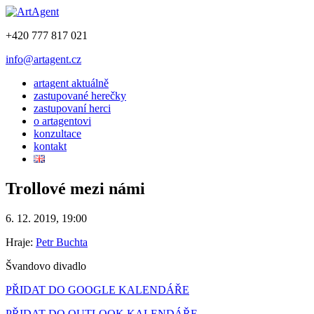
+420 777 817 021
info@artagent.cz
artagent aktuálně
zastupované herečky
zastupovaní herci
o artagentovi
konzultace
kontakt
Trollové mezi námi
6. 12. 2019, 19:00
Hraje:
Petr Buchta
Švandovo divadlo
PŘIDAT DO GOOGLE KALENDÁŘE
PŘIDAT DO OUTLOOK KALENDÁŘE