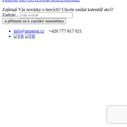
Zajímají Vás novinky o hercích? Chcete zasílat kalendář akcí?
Zadejte...
info@artagent.cz
+420 777 817 021