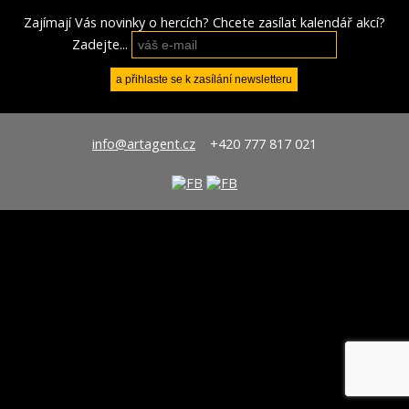
Zajímají Vás novinky o hercích? Chcete zasílat kalendář akcí?
Zadejte...
info@artagent.cz
+420 777 817 021