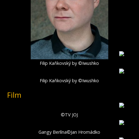
Filip Kaňkovský by ©Iwushko
Filip Kaňkovský by ©Iwushko
Film
©TV JOJ
Gangy Berlína©Jan Hromádko