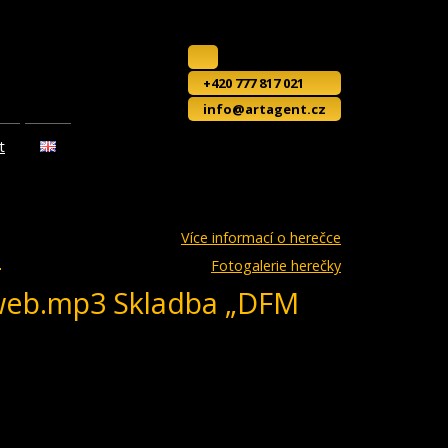
+420 777 817 021
info@artagent.cz
t
Více informací o herečce
-
Fotogalerie herečky
-web.mp3 Skladba „DFM