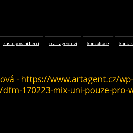
zastupovaní herci
o artagentovi
konzultace
kontak
tová - https://www.artagent.cz/wp
1/dfm-170223-mix-uni-pouze-pro