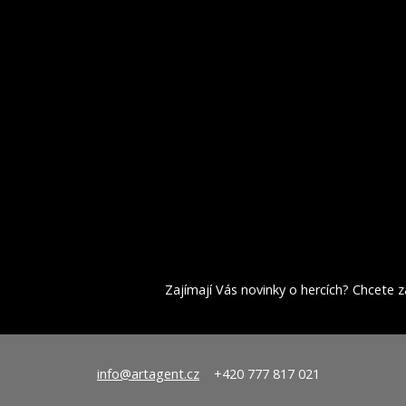
Zajímají Vás novinky o hercích? Chcete za
info@artagent.cz
+420 777 817 021