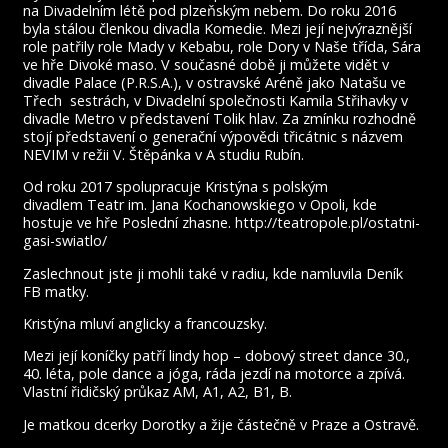
na Divadelním létě pod plzeňským nebem. Do roku 2016
byla stálou členkou divadla Komedie. Mezi její nejvýraznější
role patřily role Mady v Kebabu, role Dory v Naše třída, Sára
ve hře Divoké maso. V současné době ji můžete vidět v
divadle Palace (P.R.S.A.), v ostravské Aréně jako Natašu ve
Třech sestrách, v Divadelní společnosti Kamila Střihavky v
divadle Metro v představení Tolik hlav. Za zmínku rozhodně
stojí představení o generační výpovědi třicátnic s názvem
NEVIM v režii V. Štěpánka v A studiu Rubín.
Od roku 2017 spolupracuje Kristýna s polským
divadlem Teatr im. Jana Kochanowskiego v Opoli, kde
hostuje ve hře Poslední zhasne. http://teatropole.pl/ostatni-
gasi-swiatlo/
Zaslechnout jste ji mohli také v radiu, kde namluvila Deník
FB matky.
Kristýna mluví anglicky a francouzsky.
Mezi její koníčky patří lindy hop – dobový street dance 30.,
40. léta, pole dance a jóga, ráda jezdí na motorce a zpívá.
Vlastní řidičský průkaz AM, A1, A2, B1, B.
Je matkou dcerky Dorotky a žije částečně v Praze a Ostravě.