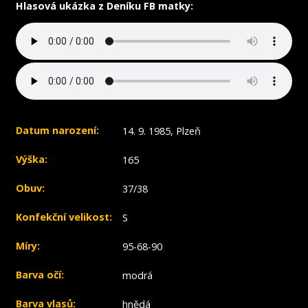
Hlasová ukázka z Deníku FB matky:
Datum narození:
14. 9. 1985, Plzeň
Výška:
165
Obuv:
37/38
Konfekční velikost:
S
Míry:
95-68-90
Barva očí:
modrá
Barva vlasů:
hnědá