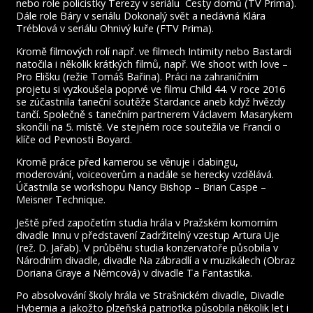
nebo role policistky Terezy v seriálu Cesty domů (TV Prima).
Dále role Báry v seriálu Dokonalý svět a nedávná Klára
Tréblová v seriálu Ohnivý kuře (FTV Prima).
Kromě filmových rolí např. ve filmech Intimity nebo Bastardi
natočila i několik krátkých filmů, např. We shoot with love –
Pro Elišku (režie Tomáš Bařina). Práci na zahraničním
projetu si vyzkoušela poprvé ve filmu Child 44. V roce 2016
se zúčastnila taneční soutěže Stardance aneb když hvězdy
tančí. Společně s tanečním partnerem Václavem Masarykem
skončili na 5. místě. Ve stejném roce soutežila ve Francii o
klíče od Pevnosti Boyard.
Kromě práce před kamerou se věnuje i dabingu,
moderování, voiceoverům a nadále se herecky vzdělává.
Účastnila se workshopu Nancy Bishop – Brian Caspe –
Meisner Technique.
Ještě před započetím studia hrála v Pražském komorním
divadle Innu v představení Zadržitelný vzestup Artura Uje
(rež. D. Jařab). V průběhu studia konzervatoře působila v
Národním divadle, divadle Na zábradlí a v muzikálech (Obraz
Doriana Graye a Němcová) v divadle Ta Fantastika.
Po absolvování školy hrála ve Strašnickém divadle, Divadle
Hybernia a jakožto plzeňská patriotka působila několik let i