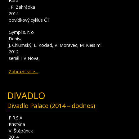
Bára
. P. Zahrádka
2014
povídkový cyklus ČT
Gympl s. r. o
Denisa
J. Chlumský, L. Kodad, V. Moravec, M. Kleis ml.
2012
seriál TV Nova,
Zobrazit více...
DIVADLO
Divadlo Palace (2014 – dodnes)
P.R.S.A
Kristýna
V. Štěpánek
2014