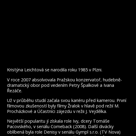
Kristýna Leichtová se narodila roku 1985 v Plzni.
V roce 2007 absolvovala Pražskou konzervatoř, hudebně-
dramatický obor pod vedením Petry Špalkové a Ivana
Řezáče.
Už v průběhu studií začala svou kariéru před kamerou. První
filmovou zkušeností byly filmy Žralok v hlavě pod režií M.
Procházkové a Účastníci zájezdu v režii J. Vejdělka.
Největší popularitu jí získala role Ivy, dcery Tomáše
Pacovského, v seriálu Comeback (2008). Další divácky
oblíbená byla role Denisy v seriálu Gympl s.r.o. (TV Nova)