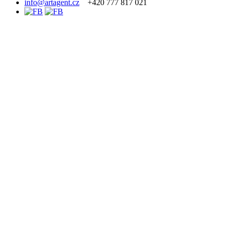
info@artagent.cz
+420 777 817 021