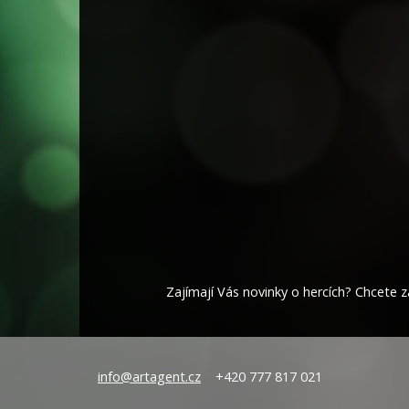
Zajímají Vás novinky o hercích? Chcete za
info@artagent.cz
+420 777 817 021