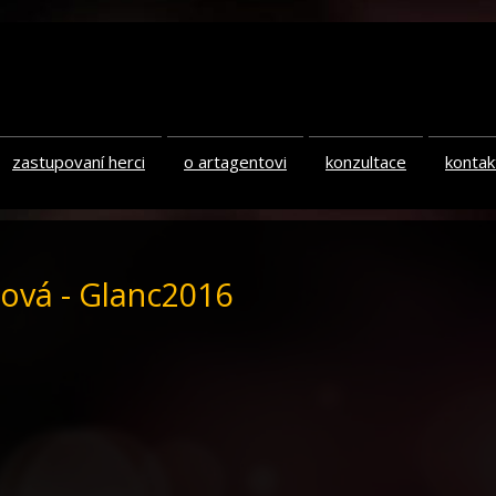
zastupovaní herci
o artagentovi
konzultace
kontak
tová - Glanc2016