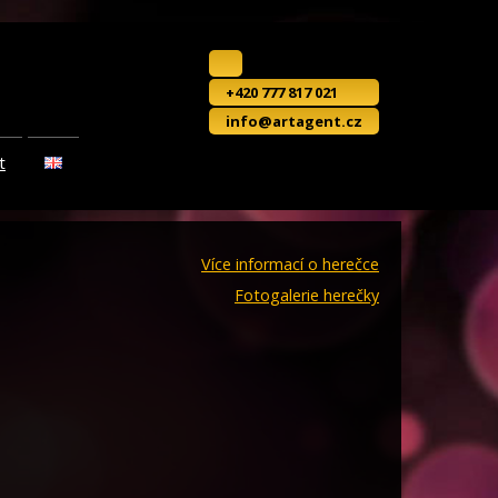
+420 777 817 021
info@artagent.cz
t
Více informací o herečce
Fotogalerie herečky