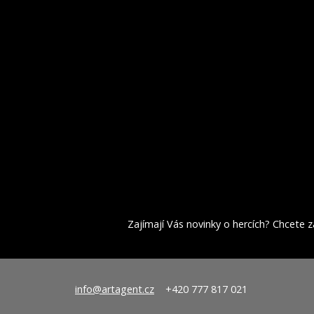
Zajímají Vás novinky o hercích? Chcete za
info@artagent.cz
+420 777 817 021