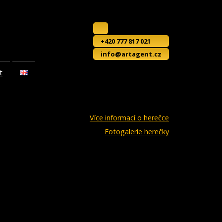
+420 777 817 021
info@artagent.cz
t
Více informací o herečce
Fotogalerie herečky