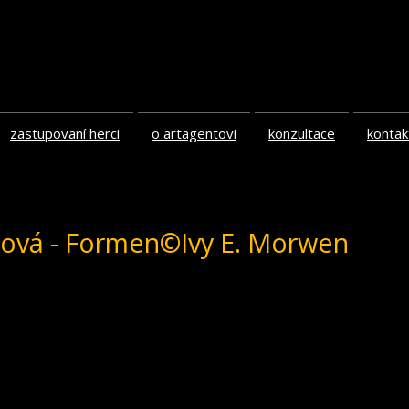
zastupovaní herci
o artagentovi
konzultace
kontak
htová - Formen©Ivy E. Morwen