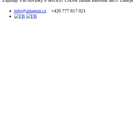
Zajímají Vás novinky o hercích? Chcete zasílat kalendář akcí? Zadejte
info@artagent.cz
+420 777 817 021