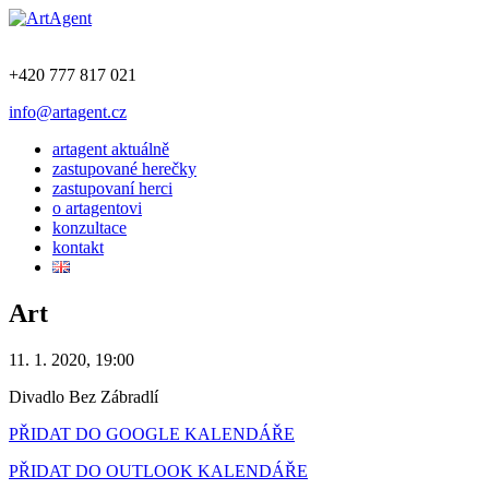
+420 777 817 021
info@artagent.cz
artagent aktuálně
zastupované herečky
zastupovaní herci
o artagentovi
konzultace
kontakt
Art
11. 1. 2020, 19:00
Divadlo Bez Zábradlí
PŘIDAT DO GOOGLE KALENDÁŘE
PŘIDAT DO OUTLOOK KALENDÁŘE