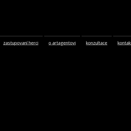
zastupovaní herci
o artagentovi
konzultace
kontak