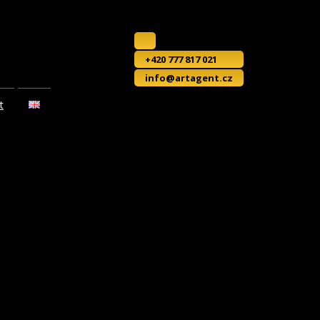
+420 777 817 021
info@artagent.cz
t