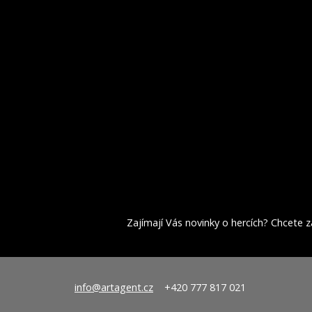
Zajímají Vás novinky o hercích? Chcete za
info@artagent.cz
+420 777 817 021