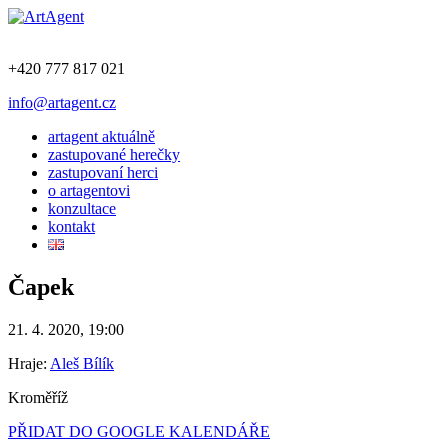
+420 777 817 021
info@artagent.cz
artagent aktuálně
zastupované herečky
zastupovaní herci
o artagentovi
konzultace
kontakt
Čapek
21. 4. 2020, 19:00
Hraje:
Aleš Bílík
Kroměříž
PŘIDAT DO GOOGLE KALENDÁŘE