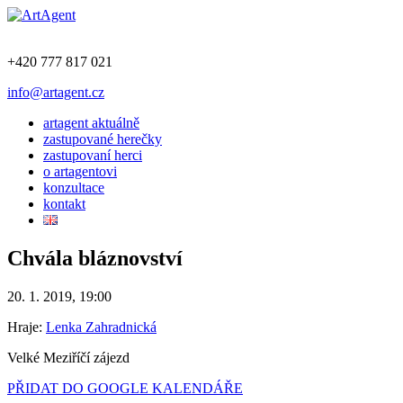
+420 777 817 021
info@artagent.cz
artagent aktuálně
zastupované herečky
zastupovaní herci
o artagentovi
konzultace
kontakt
Chvála bláznovství
20. 1. 2019, 19:00
Hraje:
Lenka Zahradnická
Velké Meziříčí zájezd
PŘIDAT DO GOOGLE KALENDÁŘE