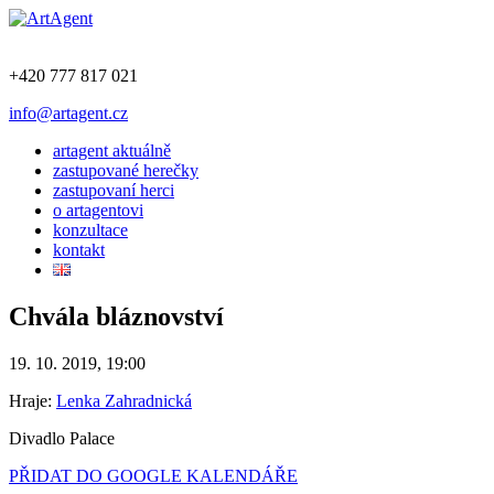
+420 777 817 021
info@artagent.cz
artagent aktuálně
zastupované herečky
zastupovaní herci
o artagentovi
konzultace
kontakt
Chvála bláznovství
19. 10. 2019, 19:00
Hraje:
Lenka Zahradnická
Divadlo Palace
PŘIDAT DO GOOGLE KALENDÁŘE