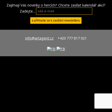
Zajímají Vás novinky o hercích? Chcete zasílat kalendář akcí?
Zadejte...
info@artagent.cz
+420 777 817 021