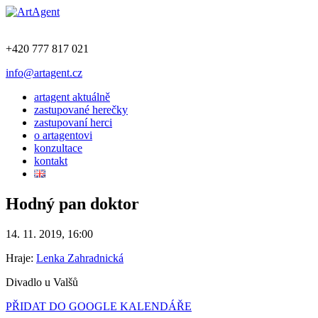
+420 777 817 021
info@artagent.cz
artagent aktuálně
zastupované herečky
zastupovaní herci
o artagentovi
konzultace
kontakt
Hodný pan doktor
14. 11. 2019, 16:00
Hraje:
Lenka Zahradnická
Divadlo u Valšů
PŘIDAT DO GOOGLE KALENDÁŘE