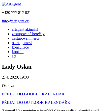
+420 777 817 021
info@artagent.cz
artagent aktuálně
zastupované herečky
zastupovaní herci
o artagentovi
konzultace
kontakt
Lady Oskar
2. 4. 2020, 19:00
Ostrava
PŘIDAT DO GOOGLE KALENDÁŘE
PŘIDAT DO OUTLOOK KALENDÁŘE
Zajímají Vás novinky o hercích? Chcete zasílat kalendář akcí?