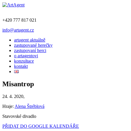
+420 777 817 021
info@artagent.cz
artagent aktuálně
zastupované herečky
zastupovaní herci
o artagentovi
konzultace
kontakt
Misantrop
24. 4. 2020,
Hraje:
Alena Štréblová
Stavovské divadlo
PŘIDAT DO GOOGLE KALENDÁŘE